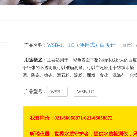
WGZ-2
WGZ-3
WGZ-3A
WGZ-100
新款WGZ-20B、1B、200（便携式）浊度计
系列产品
WGZ-20B
WGZ-1B
WSB-1、1C（便携式）白度计
WGZ-200B
产品名称：
（白度计
用途概述：
主要适用于非彩色表面平整的物体或粉末的白度
于纸张的不透明度可以准确测量。可以广泛应用于纺织印染
WGZ-20S、1A、200S浊度计
WGZ-20S
泥、陶瓷、搪瓷、滑石粉、淀粉、面粉、食盐、洗涤剂、化
析仪
WGZ-1A
WGZ-200S
产品型号：
WSB-1
WSB-1C
体测定仪
WGZ-2PJB、2PJ啤酒浊度计
炉
WGZ-2PJB
我要询价：021-66058871/021-66058872
WGZ-2PJ
昕瑞仪器，世界水质守护者，提供水质检测仪，