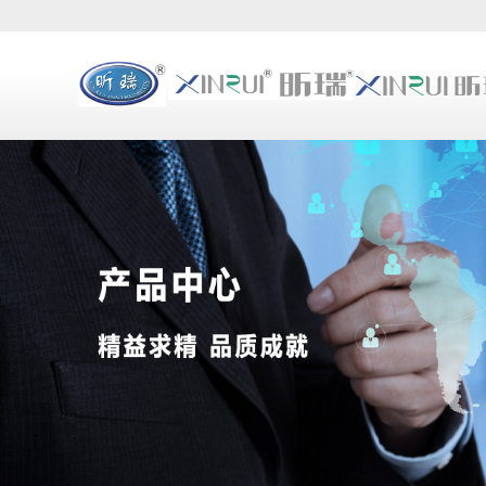
浊度计
WHS系列（海水）浊度
JTU系列（杰克逊）浊
白度计
在线浊度计、在线余氯仪
计、在线电导率夜仪
SD90系列水质色度仪
SD90系列化学品色度仪
比较测色仪
SD9012B、SD9012、