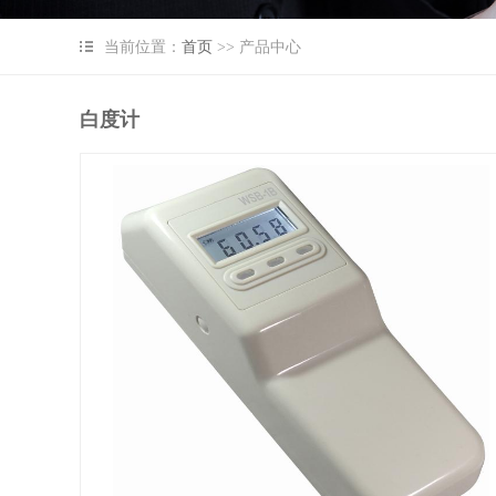
仪
光泽度计
当前位置：
首页
>> 产品中心
恒电位仪
紫外、可见分光光度计
白度计
SYL系列水质分析仪
SS系列悬浮物测定仪
DR系列水质分析仪
SD93系列便携式水质分
DR系列消解器
SCY系列、二氧化碳气
KDN系列定氮仪、消化
脂肪测定仪
粗纤维测定仪