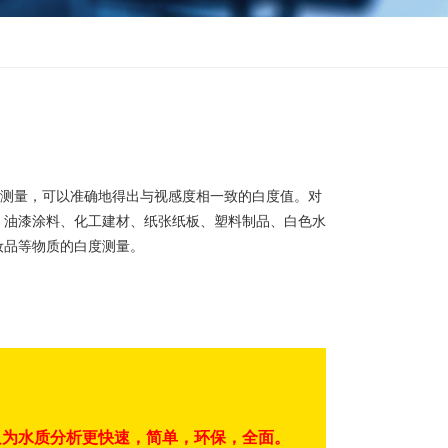
WGZ-800
WGZ-20B、1B、200B（便携式）浊度计
WGZ-20B
WGZ-1B
WGZ-200B
）
测量，可以准确地得出与视感度相一致的白度值。对
、油漆涂料、化工建材、纸张纸板、塑料制品、白色水
WGZ-2XJB、2XJ细菌浊度计
WGZ-2XJB
妆品等物质的白度测量。
WGZ-2XJ
只为水质分析更快速，简单，环保，全面。