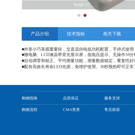
WSB-1C
ZDJ系列自动电位滴定
ZDY系列自动永停电位
SD90系列台式水质分析
产品介绍
技术指标
相关下载
BOD-573（生化需氧
■
外形小巧美观重量轻，交直流供电低功耗配置，手持式使用
PHSJ、PHS、PHB系列
■
微电脑、LCD液晶带背光显示屏，低电压提示、
无操作
10
■
自动调零和校正、平均测量功能，测量数据稳定，重复性好
DDSJ、DDS、DDB系
■
配有高效长寿命LED光源，免维护使用。30秒预热即可正常
DR30便携式电源
DR12HL（回流法）C
购物指南
品质保证
服务支持
购物流程
CMA资质
售后政策