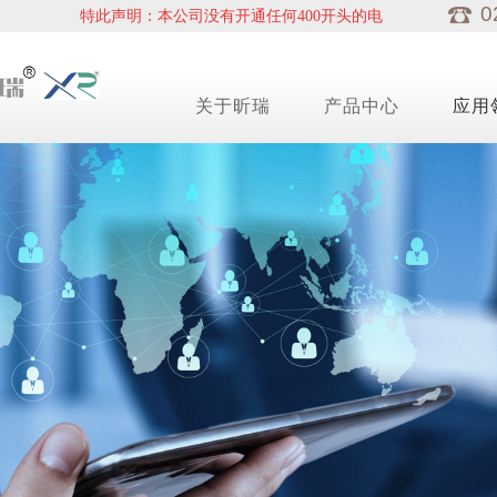
0
特此声明：本公司没有开通任何400开头的电话。公
司电话：021-66057891、66057892、66058871、
66058872
关于昕瑞
产品中心
应用
TS-5系列浊度计
企业简介
油
TS-5
计
TS-5A
TS-5B
发展历程
TS-5C
度计
WGZ-2000、2000A、4000、4000A系列浊度计
、在线PH
WGZ-2000
WGZ-2000A
WGZ-4000
WGZ-4000A
WGZ-200A、2A、2、3、3A、100系列浊度计
WGZ-200A
EBC啤酒色度
WGZ-2A