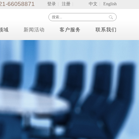
21-66058871
登录
|
注册
|
中文
|
English
领域
新闻活动
客户服务
联系我们
TS-6系列浊度计
田行业
市政污水
资料下载
联系方式
TS-6
TS-6A
TS-6B
维修服务
网站地图
应用方案
招贤纳士
标准介绍
客户留言
WGZ-500B、2B、3B、4000B（便携式）浊度
计
WGZ-500B/WGZ-2AB
WGZ-2B
WGZ-3B
WGZ-4000B
WGZ-1、200、800浊度计
WGZ-1
WGZ-200