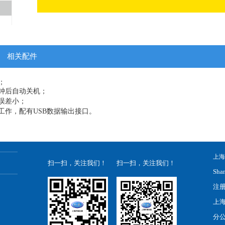
WSB-1
仪
WHS-100、1000（海水）浊度计
WHS-100
滴定仪
WHS-1000
仪
相关配件
量）测定仪
；
JTU-600、600A、1200、1200A（杰克逊）浊
pH计
分钟后
自动关机；
计
JTU-600
误差小；
JTU-600A
列电导率仪
工作，配有USB数据输出接口。
JTU-1200
JTU-1200A
OD消解器
WSB-5、5A白度计
上海
WSB-5
扫一扫，关注我们！
扫一扫，关注我们！
WSB-5A
Shan
注
上
分
WSB-3、3A、3C白度计