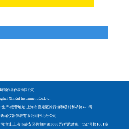
度
WSB-6白度计
昕瑞仪器仪表有限公司
WSB-6
ghai XinRui Instrument.Co.Ltd.
册
/
生产
/
经营地址
:
上海市嘉定区徐行镇和桥村和桥路
470
号
海昕瑞仪器仪表有限公司闸北分公司
公司地址
:
上海市静安区共和新路
3088
弄
(
祥腾财富广场
)7
号楼
1001
室
WSB-2A白度计