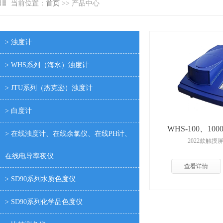
当前位置：
首页
>> 产品中心
仪
光泽度计
恒电位仪
> 浊度计
紫外、可见分光光度计系列产品
> WHS系列（海水）浊度计
SYL系列水质分析仪
> JTU系列（杰克逊）浊度计
SS系列悬浮物测定仪
DR系列水质分析仪
> 白度计
SD93系列便携式水质分析仪
WHS-100、1
> 在线浊度计、在线余氯仪、在线PH计、
2022款触
DR系列消解器
在线电导率夜仪
SCY系列、二氧化碳气体测定仪
查看详情
> SD90系列水质色度仪
KDN系列定氮仪、消化炉
脂肪测定仪
> SD90系列化学品色度仪
粗纤维测定仪