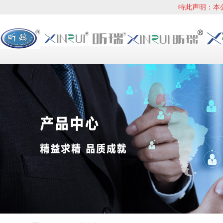
特此声明：本公司没
66057891、660578
浊度计
WHS系列（海水）浊度计
JTU系列（杰克逊）浊度计
白度计
在线浊度计、在线余氯仪、在线PH
计、在线电导率夜仪
SD90系列水质色度仪
SD90系列化学品色度仪
比较测色仪
SD9012B、SD9012、EBC啤酒色